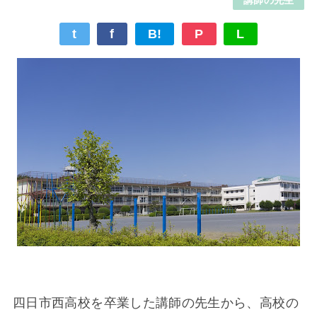
t
f
B!
P
L
四日市西高校を卒業した講師の先生から、高校の