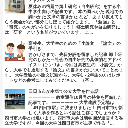
アドバイス～
夏休みの宿題で郷土研究（自由研究）をする小
中学生向けの記事です。 本の調べかた 現地での
調べかた 文章の書きかた など、あまり教えても
らう機会がない部分にしぼって紹介します。 「勉強」と
「研究」のちがいを知りましょう！ 郷土研究や自由研究に
は「研究」という名前がついています。 こ...
高校生、大学生のための「小論文」「論文」の
手引き
おかげさまで、先日好評を得ました記事 郷土研
究のしかた～社会の自由研究の具体的なアドバ
イス～ につづき、今回は高校生の「小論文」か
ら、大学でも通用する「論文」の書きかたについてまとめま
す。 大学受験の小論文試験から、大学1～2年生の方はレポ
ートなどの参考にしてみてください。 （卒...
四日市市が本気で公立大学を作る話
ーーーーーー 教室通信10月号の特集を再編した
記事です。 ーーーーーー 大学建設予定地は
「JR四日市駅」に決まりました！ 四日市市が新
しく大学を作るという話はご存じでしょうか？
四日市大学とは違います。四日市大学は暁学園が運営する私
立大学ですが、今回の大学は四日市市が主導で作る「...