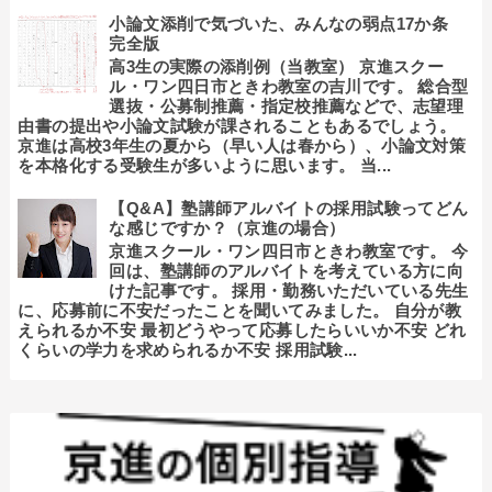
小論文添削で気づいた、みんなの弱点17か条
完全版
高3生の実際の添削例（当教室） 京進スクー
ル・ワン四日市ときわ教室の吉川です。 総合型
選抜・公募制推薦・指定校推薦などで、志望理
由書の提出や小論文試験が課されることもあるでしょう。
京進は高校3年生の夏から（早い人は春から）、小論文対策
を本格化する受験生が多いように思います。 当...
【Q&A】塾講師アルバイトの採用試験ってどん
な感じですか？（京進の場合）
京進スクール・ワン四日市ときわ教室です。 今
回は、塾講師のアルバイトを考えている方に向
けた記事です。 採用・勤務いただいている先生
に、応募前に不安だったことを聞いてみました。 自分が教
えられるか不安 最初どうやって応募したらいいか不安 どれ
くらいの学力を求められるか不安 採用試験...