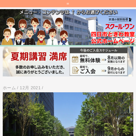
=
ホーム
/
12月 2021
/