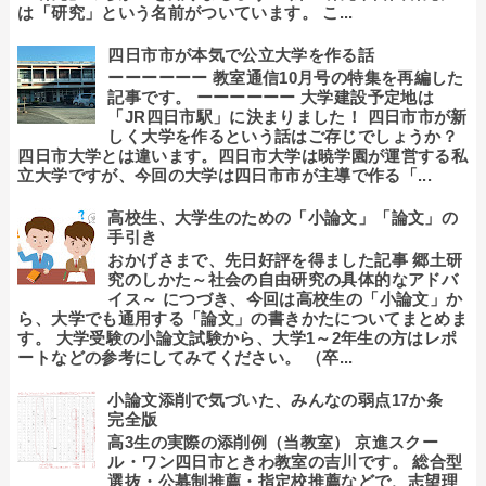
は「研究」という名前がついています。 こ...
四日市市が本気で公立大学を作る話
ーーーーーー 教室通信10月号の特集を再編した
記事です。 ーーーーーー 大学建設予定地は
「JR四日市駅」に決まりました！ 四日市市が新
しく大学を作るという話はご存じでしょうか？
四日市大学とは違います。四日市大学は暁学園が運営する私
立大学ですが、今回の大学は四日市市が主導で作る「...
高校生、大学生のための「小論文」「論文」の
手引き
おかげさまで、先日好評を得ました記事 郷土研
究のしかた～社会の自由研究の具体的なアドバ
イス～ につづき、今回は高校生の「小論文」か
ら、大学でも通用する「論文」の書きかたについてまとめま
す。 大学受験の小論文試験から、大学1～2年生の方はレポ
ートなどの参考にしてみてください。 （卒...
小論文添削で気づいた、みんなの弱点17か条
完全版
高3生の実際の添削例（当教室） 京進スクー
ル・ワン四日市ときわ教室の吉川です。 総合型
選抜・公募制推薦・指定校推薦などで、志望理