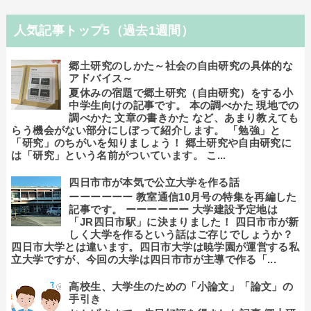
人気記事トップ5（過去1週間）
郷土研究のしかた～社会の自由研究の具体的な
アドバイス～
夏休みの宿題で郷土研究（自由研究）をする小
中学生向けの記事です。 本の調べかた 現地での
調べかた 文章の書きかた など、あまり教えても
らう機会がない部分にしぼって紹介します。 「勉強」と
「研究」のちがいを知りましょう！ 郷土研究や自由研究に
は「研究」という名前がついています。 こ...
四日市市が本気で公立大学を作る話
ーーーーーー 教室通信10月号の特集を再編した
記事です。 ーーーーーー 大学建設予定地は
「JR四日市駅」に決まりました！ 四日市市が新
しく大学を作るという話はご存じでしょうか？
四日市大学とは違います。四日市大学は暁学園が運営する私
立大学ですが、今回の大学は四日市市が主導で作る「...
高校生、大学生のための「小論文」「論文」の
手引き