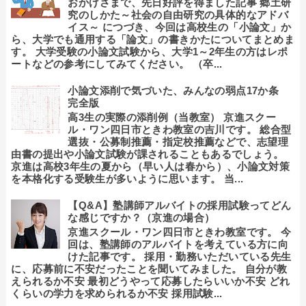
おかげさまで、先日好評を得ました記事 郷土研
究のしかた～社会の自由研究の具体的なアドバ
イス～ につづき、今回は高校生の「小論文」か
ら、大学でも通用する「論文」の書きかたについてまとめま
す。 大学受験の小論文試験から、大学1～2年生の方はレポ
ートなどの参考にしてみてください。 （卒...
小論文添削で気づいた、みんなの弱点17か条
完全版
高3生の実際の添削例（当教室） 京進スクー
ル・ワン四日市ときわ教室の吉川です。 総合型
選抜・公募制推薦・指定校推薦などで、志望理
由書の提出や小論文試験が課されることもあるでしょう。
京進は高校3年生の夏から（早い人は春から）、小論文対策
を本格化する受験生が多いように思います。 当...
【Q&A】塾講師アルバイトの採用試験ってどん
な感じですか？（京進の場合）
京進スクール・ワン四日市ときわ教室です。 今
回は、塾講師のアルバイトを考えている方に向
けた記事です。 採用・勤務いただいている先生
に、応募前に不安だったことを聞いてみました。 自分が教
えられるか不安 最初どうやって応募したらいいか不安 どれ
くらいの学力を求められるか不安 採用試験...