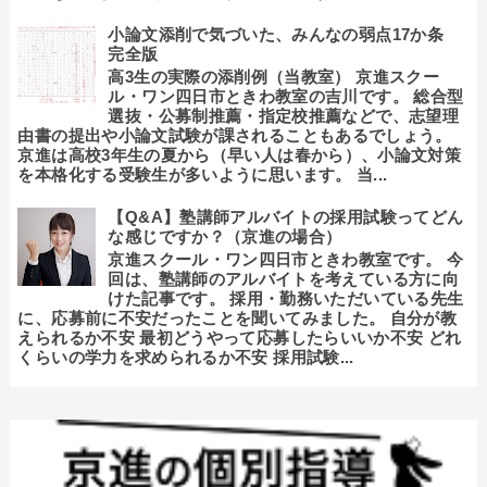
小論文添削で気づいた、みんなの弱点17か条
完全版
高3生の実際の添削例（当教室） 京進スクー
ル・ワン四日市ときわ教室の吉川です。 総合型
選抜・公募制推薦・指定校推薦などで、志望理
由書の提出や小論文試験が課されることもあるでしょう。
京進は高校3年生の夏から（早い人は春から）、小論文対策
を本格化する受験生が多いように思います。 当...
【Q&A】塾講師アルバイトの採用試験ってどん
な感じですか？（京進の場合）
京進スクール・ワン四日市ときわ教室です。 今
回は、塾講師のアルバイトを考えている方に向
けた記事です。 採用・勤務いただいている先生
に、応募前に不安だったことを聞いてみました。 自分が教
えられるか不安 最初どうやって応募したらいいか不安 どれ
くらいの学力を求められるか不安 採用試験...