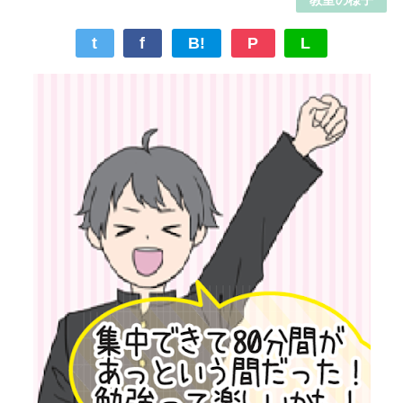
t
f
B!
P
L