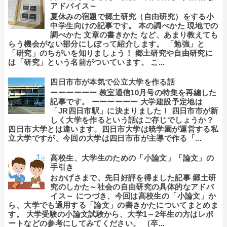
アドバイス～
夏休みの宿題で郷土研究（自由研究）をする小
中学生向けの記事です。 本の調べかた 現地での
調べかた 文章の書きかた など、あまり教えても
らう機会がない部分にしぼって紹介します。 「勉強」と
「研究」のちがいを知りましょう！ 郷土研究や自由研究に
は「研究」という名前がついています。 こ...
四日市市が本気で公立大学を作る話
ーーーーーー 教室通信10月号の特集を再編した
記事です。 ーーーーーー 大学建設予定地は
「JR四日市駅」に決まりました！ 四日市市が新
しく大学を作るという話はご存じでしょうか？
四日市大学とは違います。四日市大学は暁学園が運営する私
立大学ですが、今回の大学は四日市市が主導で作る「...
高校生、大学生のための「小論文」「論文」の
手引き
おかげさまで、先日好評を得ました記事 郷土研
究のしかた～社会の自由研究の具体的なアドバ
イス～ につづき、今回は高校生の「小論文」か
ら、大学でも通用する「論文」の書きかたについてまとめま
す。 大学受験の小論文試験から、大学1～2年生の方はレポ
ートなどの参考にしてみてください。 （卒...