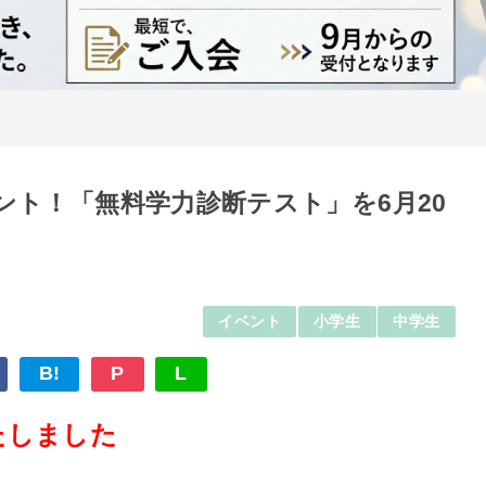
ント！「無料学力診断テスト」を6月20
イベント
小学生
中学生
B!
P
L
たしました