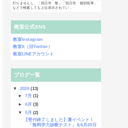
打ちませんし、「四日市 塾」「四日市 個別指導」
などで検索しても上位表示されてい...
教室公式SNS
教室Instagram
教室X（旧Twitter）
教室LINEアカウント
ブログ一覧
▼
2026
(13)
►
7月
(1)
►
6月
(3)
▼
5月
(2)
【受付終了しました】夏イベント！
「無料学力診断テスト」を6月20日