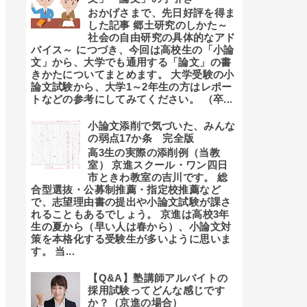
おかげさまで、先日好評を得ま
した記事 郷土研究のしかた～
社会の自由研究の具体的なアド
バイス～ につづき、今回は高校生の「小論
文」から、大学でも通用する「論文」の書
きかたについてまとめます。 大学受験の小
論文試験から、大学1～2年生の方はレポー
トなどの参考にしてみてください。 （卒...
小論文添削で気づいた、みんな
の弱点17か条 完全版
高3生の実際の添削例（当教
室） 京進スクール・ワン四日
市ときわ教室の吉川です。 総
合型選抜・公募制推薦・指定校推薦など
で、志望理由書の提出や小論文試験が課さ
れることもあるでしょう。 京進は高校3年
生の夏から（早い人は春から）、小論文対
策を本格化する受験生が多いように思いま
す。 当...
【Q&A】塾講師アルバイトの
採用試験ってどんな感じです
か？（京進の場合）