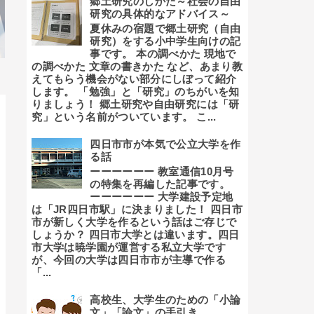
郷土研究のしかた～社会の自由
研究の具体的なアドバイス～
夏休みの宿題で郷土研究（自由
研究）をする小中学生向けの記
事です。 本の調べかた 現地で
の調べかた 文章の書きかた など、あまり教
えてもらう機会がない部分にしぼって紹介
します。 「勉強」と「研究」のちがいを知
りましょう！ 郷土研究や自由研究には「研
究」という名前がついています。 こ...
四日市市が本気で公立大学を作
る話
ーーーーーー 教室通信10月号
の特集を再編した記事です。
ーーーーーー 大学建設予定地
は「JR四日市駅」に決まりました！ 四日市
市が新しく大学を作るという話はご存じで
しょうか？ 四日市大学とは違います。四日
市大学は暁学園が運営する私立大学です
が、今回の大学は四日市市が主導で作る
「...
高校生、大学生のための「小論
文」「論文」の手引き